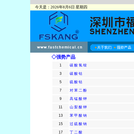
今天是：2026年8月6日 星期四
◇强势产品
1
碳 酸 氢 铵
3
碳 酸 钴
5
硫 酸 钴
7
对 苯 二 酚
9
高 锰 酸 钾
11
山 梨 酸 钾
13
苯 甲 酸 钠
15
过 硫 酸 钠
17
丁 二 酸